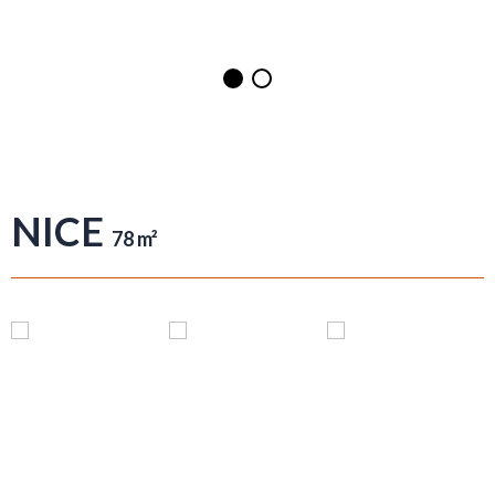
NICE
78 m²